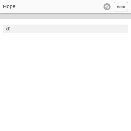
Hope
menu
桜