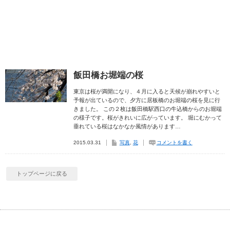
飯田橋お堀端の桜
東京は桜が満開になり、４月に入ると天候が崩れやすいと
予報が出ているので、夕方に居板橋のお堀端の桜を見に行
きました。 この２枚は飯田橋駅西口の牛込橋からのお堀端
の様子です。桜がきれいに広がっています。 堀にむかって
垂れている桜はなかなか風情があります…
2015.03.31
写真
,
花
コメントを書く
トップページに戻る