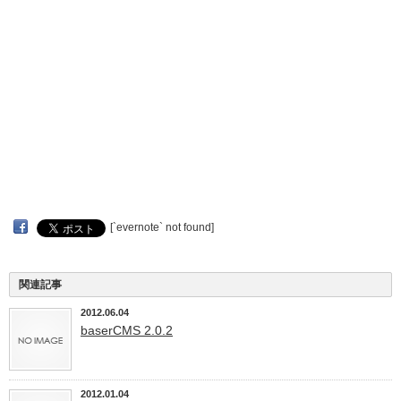
[`evernote` not found]
関連記事
2012.06.04
baserCMS 2.0.2
2012.01.04